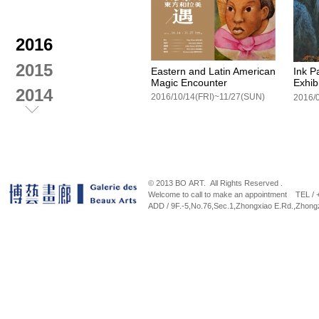
2016
2015
Eastern and Latin American
Ink P
Magic Encounter
Exhib
2014
2016/10/14(FRI)~11/27(SUN)
2013
2012
© 2013 BO ART. All Rights Reserved .
Welcome to call to make an appointment TEL /
ADD / 9F.-5,No.76,Sec.1,Zhongxiao E.Rd.,Zhongz
Spring Breeze。Autumn Leaf
A way
Wang 
2015/12/17 (Thu) ~2016/01/10 (Sun)
Exhib