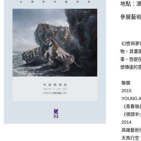
地點：
參展藝術家
幻想與夢
物，其畫
事，悠遊
想傳達的
 聯展
 2015
 YOUNG
 《青春
 《領頭
 2014
 高雄藝
 天馬行