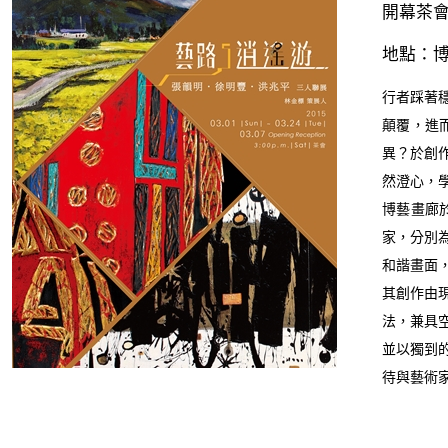
開幕茶會：
地點：博
行者踩著
顛覆，進
異？於創
然澄心，
博藝畫廊
家，分別
和諧畫面
其創作由
法，兼具
並以獨到
待與藝術